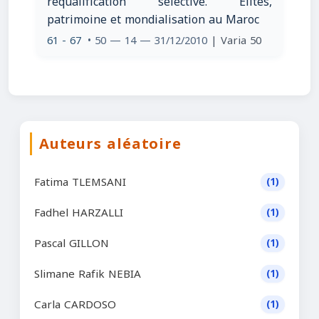
requalification sélective. Élites,
patrimoine et mondialisation au Maroc
61 - 67
• 50 — 14 — 31/12/2010
| Varia 50
Auteurs aléatoire
Fatima TLEMSANI
(1)
Fadhel HARZALLI
(1)
Pascal GILLON
(1)
Slimane Rafik NEBIA
(1)
Carla CARDOSO
(1)