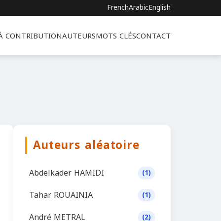
French
Arabic
English
 À CONTRIBUTION
AUTEURS
MOTS CLÉS
CONTACT
Auteurs aléatoire
Abdelkader HAMIDI
(1)
Tahar ROUAINIA
(1)
André METRAL
(2)