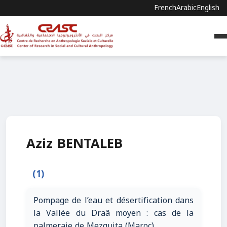
French
Arabic
English
Aziz BENTALEB
(1)
Pompage de l’eau et désertification dans
la Vallée du Draâ moyen : cas de la
palmeraie de Mezguita (Maroc)