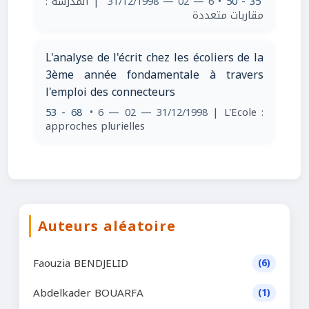
| المدرسة :
• 6 — 02 — 31/12/1998
35 - 50
مقاربات متعددة
L'analyse de l'écrit chez les écoliers de la
3ème année fondamentale à travers
l'emploi des connecteurs
53 - 68
• 6 — 02 — 31/12/1998
| L'Ecole :
approches plurielles
Auteurs aléatoire
Faouzia BENDJELID
(6)
Abdelkader BOUARFA
(1)