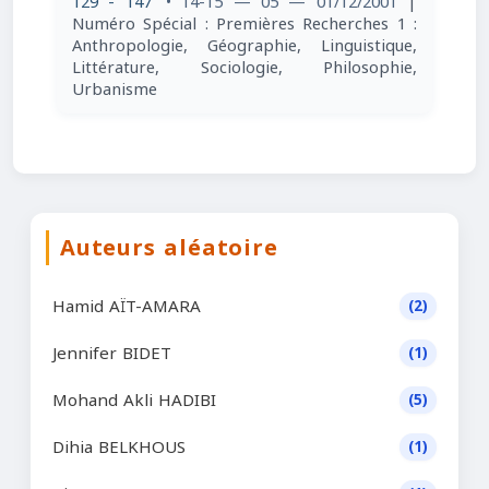
129 - 147
• 14-15 — 05 — 01/12/2001
|
Numéro Spécial : Premières Recherches 1 :
Anthropologie, Géographie, Linguistique,
Littérature, Sociologie, Philosophie,
Urbanisme
Auteurs aléatoire
Hamid AÏT-AMARA
(2)
Jennifer BIDET
(1)
Mohand Akli HADIBI
(5)
Dihia BELKHOUS
(1)