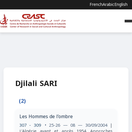
French
Arabic
English
Djilali SARI
(2)
Les Hommes de l’ombre
307 - 309
• 25-26 — 08 — 30/09/2004
|
L’Algérie avant et après 1954. Approches