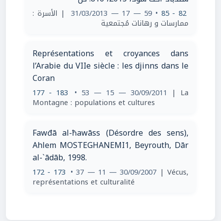
| الأسرة :
• 59 — 17 — 31/03/2013
82 - 85
ممارسات و رهانات مُجتمعية
Représentations et croyances dans
l’Arabie du VIIe siècle : les djinns dans le
Coran
177 - 183
• 53 — 15 — 30/09/2011
| La
Montagne : populations et cultures
Fawđā al-ħawāss (Désordre des sens),
Ahlem MOSTEGHANEMI1, Beyrouth, Dār
al-`ādāb, 1998.
172 - 173
• 37 — 11 — 30/09/2007
| Vécus,
représentations et culturalité