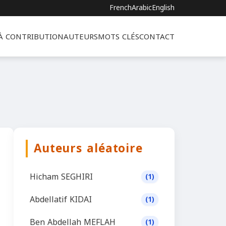
French
Arabic
English
 À CONTRIBUTION
AUTEURS
MOTS CLÉS
CONTACT
Auteurs aléatoire
Hicham SEGHIRI
(1)
Abdellatif KIDAI
(1)
Ben Abdellah MEFLAH
(1)