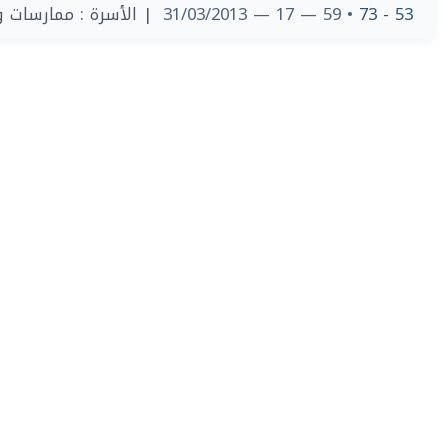
الأسرة : ممارسات و ر
• 59 — 17 — 31/03/2013
53 - 73