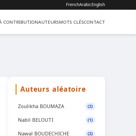
French
Arabic
English
 À CONTRIBUTION
AUTEURS
MOTS CLÉS
CONTACT
Auteurs aléatoire
Zoulikha BOUMAZA
(2)
Nabil BELOUTI
(1)
Nawal BOUDECHICHE
(2)