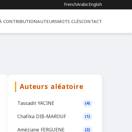
French
Arabic
English
 À CONTRIBUTION
AUTEURS
MOTS CLÉS
CONTACT
Auteurs aléatoire
Tassadit YACINE
(4)
Chafika DIB-MAROUF
(1)
Améziane FERGUENE
(2)