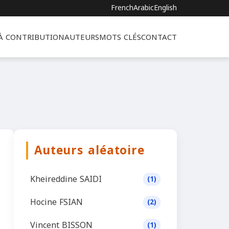
French
Arabic
English
 À CONTRIBUTION
AUTEURS
MOTS CLÉS
CONTACT
Auteurs aléatoire
Kheireddine SAIDI
(1)
Hocine FSIAN
(2)
Vincent BISSON
(1)