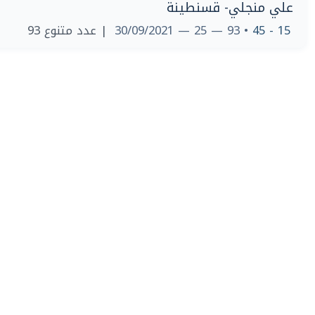
علي منجلي- قسنطينة
| عدد متنوع 93
• 93 — 25 — 30/09/2021
15 - 45