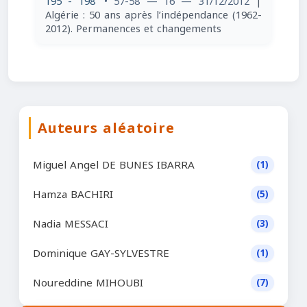
195 - 198
• 57-58 — 16 — 31/12/2012
|
Algérie : 50 ans après l’indépendance (1962-
2012). Permanences et changements
Auteurs aléatoire
Miguel Angel DE BUNES IBARRA
(1)
Hamza BACHIRI
(5)
Nadia MESSACI
(3)
Dominique GAY-SYLVESTRE
(1)
Noureddine MIHOUBI
(7)