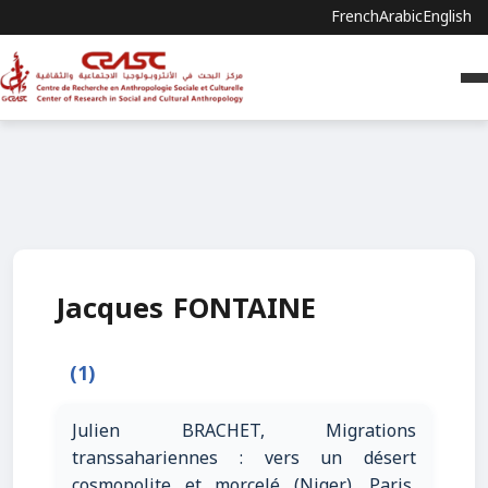
French
Arabic
English
Jacques FONTAINE
(1)
Julien BRACHET, Migrations
transsahariennes : vers un désert
cosmopolite et morcelé (Niger), Paris,