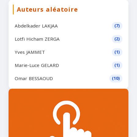
Auteurs aléatoire
Abdelkader LAKJAA
(7)
Lotfi Hicham ZERGA
(2)
Yves JAMMET
(1)
Marie-Luce GELARD
(1)
Omar BESSAOUD
(10)