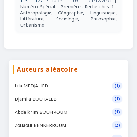
113 - 127
• 14-15 — 05 — 01/12/2001
|
Numéro Spécial : Premières Recherches 1 :
Anthropologie, Géographie, Linguistique,
Littérature, Sociologie, Philosophie,
Urbanisme
Auteurs aléatoire
Lila MEDJAHED
(1)
Djamila BOUTALEB
(1)
Abdelkrim BOUHROUM
(1)
Zouaoui BENKERROUM
(2)