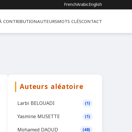
French
Arabic
English
 À CONTRIBUTION
AUTEURS
MOTS CLÉS
CONTACT
Auteurs aléatoire
Larbi BELOUADI
(1)
Yasmine MUSETTE
(1)
Mohamed DAOUD
(48)