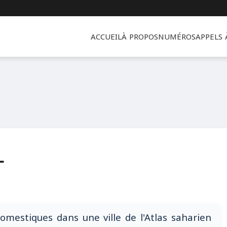
ACCUEIL
À PROPOS
NUMÉROS
APPELS
L
omestiques dans une ville de l'Atlas saharien