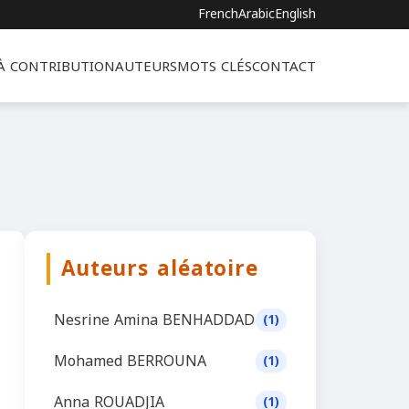
French
Arabic
English
 À CONTRIBUTION
AUTEURS
MOTS CLÉS
CONTACT
Auteurs aléatoire
Nesrine Amina BENHADDAD
(1)
Mohamed BERROUNA
(1)
Anna ROUADJIA
(1)