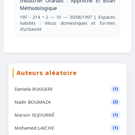
Industriel Oranais : Approche Et Bilan
Méthodologique
197 - 214
• 2 — 01 — 30/08/1997
| Espaces
habités : Vécus domestiques et formes
d'urbanité
Auteurs aléatoire
Daniela RUGGERI
(1)
Nadir BOUMAZA
(3)
Marion SEJOURNÉ
(1)
Mohamed LAICHE
(1)