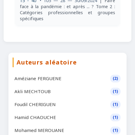
15 - 40
• 105 — 28 — 30/09/2024
| Faire
face à la pandémie : et après ... ? Tome 2 :
Catégories professionnelles et groupes
spécifiques
Auteurs aléatoire
Améziane FERGUENE
(2)
Akli MECHTOUB
(1)
Foudil CHERIGUEN
(1)
Hamid CHAOUCHE
(1)
Mohamed MEROUANE
(1)