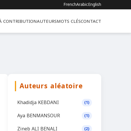
French
Arabic
English
 À CONTRIBUTION
AUTEURS
MOTS CLÉS
CONTACT
Auteurs aléatoire
Khadidja KEBDANI
(1)
Aya BENMANSOUR
(1)
Zineb ALI BENALI
(2)