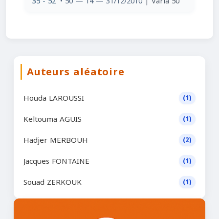
35 - 52
• 50 — 14 — 31/12/2010
| Varia 50
Auteurs aléatoire
Houda LAROUSSI
(1)
Keltouma AGUIS
(1)
Hadjer MERBOUH
(2)
Jacques FONTAINE
(1)
Souad ZERKOUK
(1)