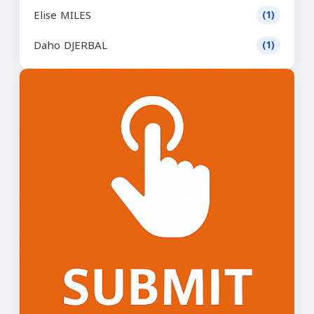
Elise MILES
(1)
Daho DJERBAL
(1)