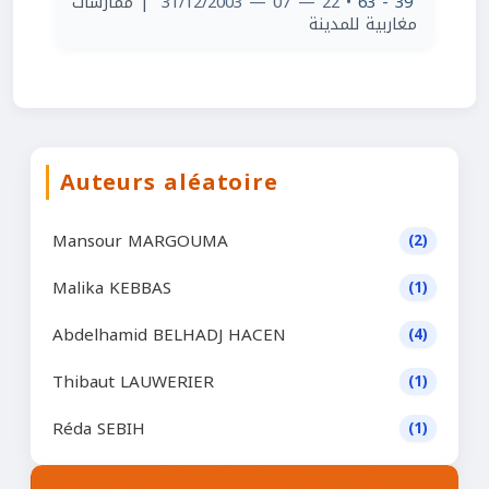
| ممارسات
• 22 — 07 — 31/12/2003
39 - 63
مغاربية للمدينة
Auteurs aléatoire
Mansour MARGOUMA
(2)
Malika KEBBAS
(1)
Abdelhamid BELHADJ HACEN
(4)
Thibaut LAUWERIER
(1)
Réda SEBIH
(1)