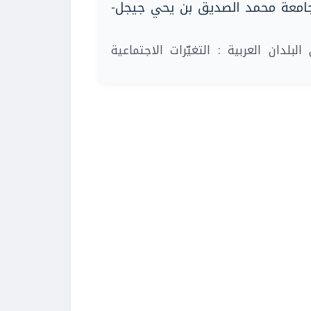
ديلات المستحدثة، يومي 19 و20 أكتوبر 2015، جامعة محمد الصديق بن يحي جيجل
| لدان العربية : التغيّرات الاجتماعية