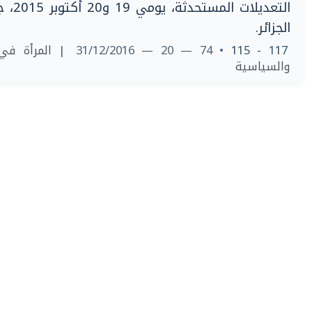
التع-
الجزائر.
المرأة في الب
• 74 — 20 — 31/12/2016
117 - 115
والسياسية