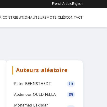
French
Arabic
English
 À CONTRIBUTION
AUTEURS
MOTS CLÉS
CONTACT
Auteurs aléatoire
Peter BEHNSTHEDT
(1)
Abdenour OULD FELLA
(3)
Mohamed Lakhdar