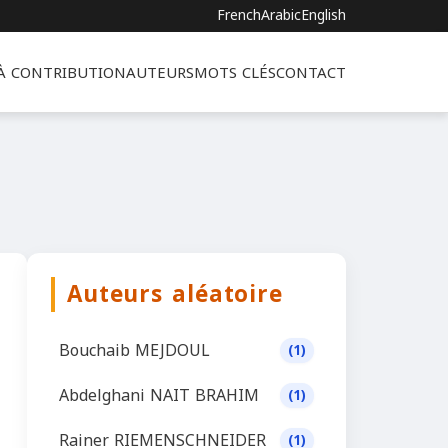
French
Arabic
English
 À CONTRIBUTION
AUTEURS
MOTS CLÉS
CONTACT
Auteurs aléatoire
Bouchaib MEJDOUL
(1)
Abdelghani NAIT BRAHIM
(1)
Rainer RIEMENSCHNEIDER
(1)