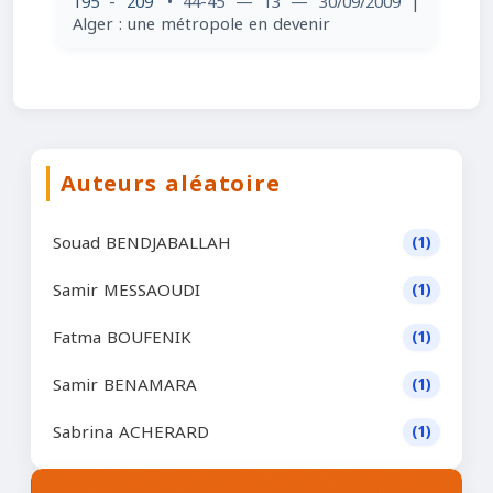
195 - 209
• 44-45 — 13 — 30/09/2009
|
Alger : une métropole en devenir
Auteurs aléatoire
Souad BENDJABALLAH
(1)
Samir MESSAOUDI
(1)
Fatma BOUFENIK
(1)
Samir BENAMARA
(1)
Sabrina ACHERARD
(1)