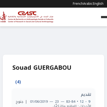
French
Arabic
English
Souad GUERGABOU
(4)
تقديم
9 - 12
• 83-84 — 23 — 01/06/2019
| جنوح
الأحداث : الواقع والتكفّل