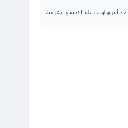
| أبحاث أولى 2 ( أنثروبولوجيا، علم الاجتماع، جغرافيا،