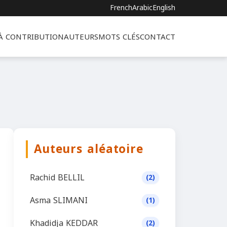
French
Arabic
English
 À CONTRIBUTION
AUTEURS
MOTS CLÉS
CONTACT
Auteurs aléatoire
Rachid BELLIL
(2)
Asma SLIMANI
(1)
Khadidja KEDDAR
(2)