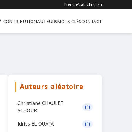
French
Arabic
English
 À CONTRIBUTION
AUTEURS
MOTS CLÉS
CONTACT
Auteurs aléatoire
Christiane CHAULET
(1)
ACHOUR
Idriss EL OUAFA
(1)