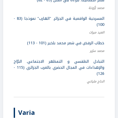
شعر الصعاليك. قراءة في المتن (65 - 82)
محمد بَرُّونـة
المسرحية الواقعية في الجزائر. "الهارب" نموذجا (83 -
100)
العيد ميرات
خطاب الرفض في شعر محمد بلخير (101 - 113)
محمد سرّير
التبادل الطقسي و التمظهر الاجتماعي. البرّاح
واﻹهداءات في المجال الحضري بالغرب الجزائري (115 -
126)
الحاج ملياني
Varia