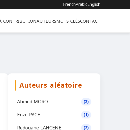
French
Arabic
English
 À CONTRIBUTION
AUTEURS
MOTS CLÉS
CONTACT
Auteurs aléatoire
Ahmed MORO
(2)
Enzo PACE
(1)
Redouane LAHCENE
(2)