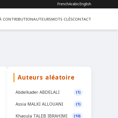
French
Arabic
English
 À CONTRIBUTION
AUTEURS
MOTS CLÉS
CONTACT
Auteurs aléatoire
Abdelkader ABDELALI
(1)
Assia MALKI ALLOUANI
(1)
Khaoula TALEB IBRAHIMI
(10)