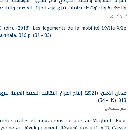
المرأة المقاولة والنمط القيادي في تسيير المؤسسة. دراس
والصغيرة والمتوسّطة بولايات: تيزي وزو، الجزائر العاصمة والبليدة (41 - )
آسيا كسور
ir.), (2018). Les logements de la mobilité (XVIIe-XXIe
arthala, 316 p. (81 - 83)
عدنان الأمين، (2021). إنتاج الفراغ. التقاليد البحثية ا
318. (49 - 54)
منير سعيداني
iétés civiles et innovations sociales au Maghreb. Pour
toyenne au développement. Résumé exécutif. AFD, Caisse