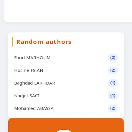
Random authors
Farid MARHOUM
(2)
Hocine FSIAN
(2)
Baghdad LAKHDAR
(1)
Nadjet SACI
(1)
Mohamed ABASSA
(2)