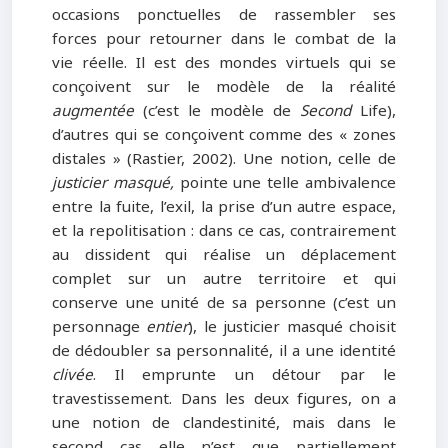
occasions ponctuelles de rassembler ses
forces pour retourner dans le combat de la
vie réelle. Il est des mondes virtuels qui se
conçoivent sur le modèle de la réalité
augmentée
(c’est le modèle de
Second
Life),
d’autres qui se conçoivent comme des « zones
distales » (Rastier, 2002). Une notion, celle de
justicier masqué,
pointe une telle ambivalence
entre la fuite, l’exil, la prise d’un autre espace,
et la repolitisation : dans ce cas, contrairement
au dissident qui réalise un déplacement
complet sur un autre territoire et qui
conserve une unité de sa personne (c’est un
personnage
entier
), le justicier masqué choisit
de dédoubler sa personnalité, il a une identité
clivée
. Il emprunte un détour par le
travestissement. Dans les deux figures, on a
une notion de clandestinité, mais dans le
second cas elle n’est que partiellement