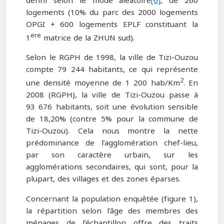
défini selon le mode aléatoire
[6]
, de 260
logements (10% du parc des 2000 logements
OPGI + 600 logements EPLF constituant la
ere
1
matrice de la ZHUN sud).
Selon le RGPH de 1998, la ville de Tizi-Ouzou
compte 79 244 habitants, ce qui représente
2
une densité moyenne de 1 200 hab/Km
. En
2008 (RGPH), la ville de Tizi-Ouzou passe à
93 676 habitants, soit une évolution sensible
de 18,20% (contre 5% pour la commune de
Tizi-Ouzou). Cela nous montre la nette
prédominance de l’agglomération chef-lieu,
par son caractère urbain, sur les
agglomérations secondaires, qui sont, pour la
plupart, des villages et des zones éparses.
Concernant la population enquêtée (figure 1),
la répartition selon l’âge des membres des
ménages de l’échantillon offre des traits