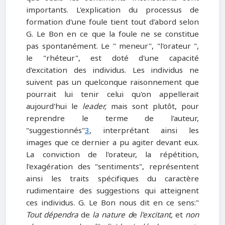
importants. L'explication du processus de
formation d'une foule tient tout d'abord selon
G. Le Bon en ce que la foule ne se constitue
pas spontanément. Le " meneur", "l'orateur ",
le "rhéteur", est doté d'une capacité
d'excitation des individus. Les individus ne
suivent pas un quelconque raisonnement que
pourrait lui tenir celui qu'on appellerait
aujourd'hui le
leader,
mais sont plutôt, pour
reprendre le terme de l'auteur,
"suggestionnés"
3
, interprétant ainsi les
images que ce dernier a pu agiter devant eux.
La conviction de l'orateur, la répétition,
l'exagération des "sentiments", représentent
ainsi les traits spécifiques du caractère
rudimentaire des suggestions qui atteignent
ces individus. G. Le Bon nous dit en ce sens:"
Tout d
épendra
de
la nature d
e
l'excitant,
et
non