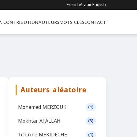
French
Arabic
English
 À CONTRIBUTION
AUTEURS
MOTS CLÉS
CONTACT
Auteurs aléatoire
Mohamed MERZOUK
(1)
Mokhtar ATALLAH
(3)
Tchirine MEKIDECHE
(1)