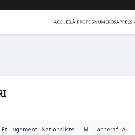
ACCUEIL
À PROPOS
NUMÉROS
APPELS
RI
n Et Jugement Nationaliste : M. Lacheraf A