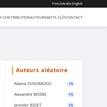
French
Arabic
English
 À CONTRIBUTION
AUTEURS
MOTS CLÉS
CONTACT
Auteurs aléatoire
Adama OUEDRAOGO
(1)
Alexandre MOINE
(1)
Jennifer BIDET
(1)