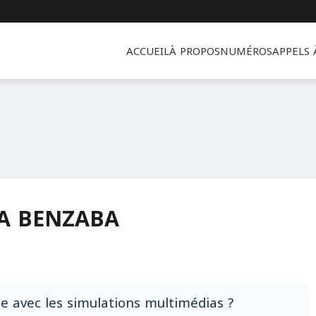
ACCUEIL
À PROPOS
NUMÉROS
APPELS
A BENZABA
 avec les simulations multimédias ?