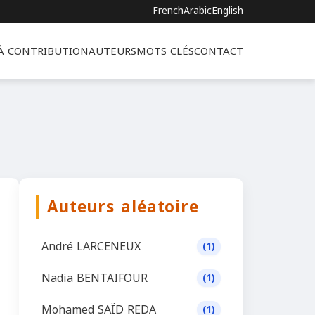
French
Arabic
English
 À CONTRIBUTION
AUTEURS
MOTS CLÉS
CONTACT
Auteurs aléatoire
André LARCENEUX
(1)
Nadia BENTAIFOUR
(1)
Mohamed SAÏD REDA
(1)