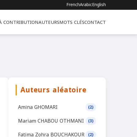
French
Arabic
English
 À CONTRIBUTION
AUTEURS
MOTS CLÉS
CONTACT
Auteurs aléatoire
Amina GHOMARI
(2)
Mariam CHABOU OTHMANI
(3)
Fatima Zohra BOUCHAKOUR
(2)