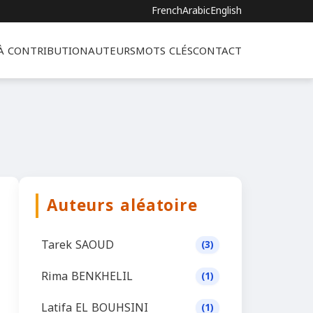
French
Arabic
English
 À CONTRIBUTION
AUTEURS
MOTS CLÉS
CONTACT
Auteurs aléatoire
Tarek SAOUD
(3)
Rima BENKHELIL
(1)
Latifa EL BOUHSINI
(1)