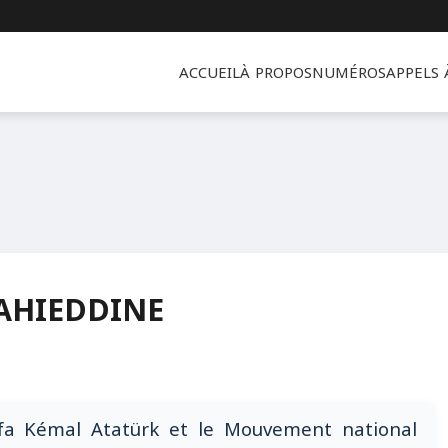
ACCUEIL
À PROPOS
NUMÉROS
APPELS
AHIEDDINE
fa Kémal Atatürk et le Mouvement national