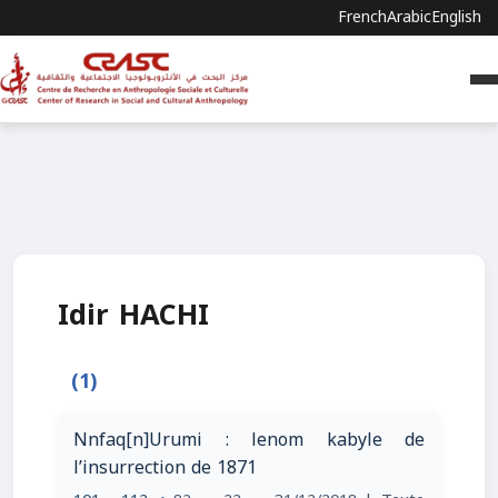
French
Arabic
English
Idir HACHI
(1)
Nnfaq[n]Urumi : lenom kabyle de
l’insurrection de 1871