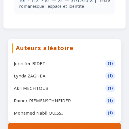
101 - 112
• 82 — 22 — 31/12/2018
| Texte
romanesque : espace et identité
Auteurs aléatoire
Jennifer BIDET
(1)
Lynda ZAGHBA
(1)
Akli MECHTOUB
(1)
Rainer RIEMENSCHNEIDER
(1)
Mohamed Nabil OUISSI
(1)