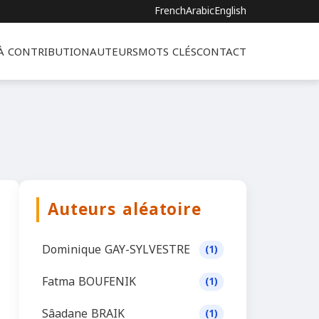
French
Arabic
English
 À CONTRIBUTION
AUTEURS
MOTS CLÉS
CONTACT
Auteurs aléatoire
Dominique GAY-SYLVESTRE
(1)
Fatma BOUFENIK
(1)
Sâadane BRAIK
(1)