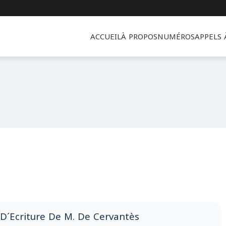
ACCUEIL
À PROPOS
NUMÉROS
APPELS
u D´Ecriture De M. De Cervantès