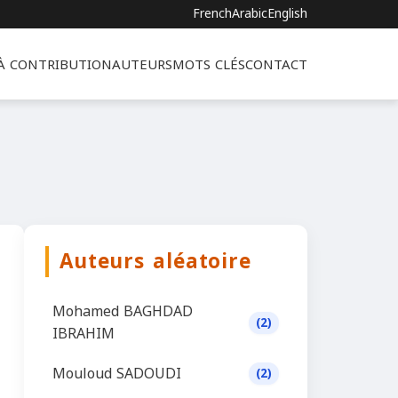
French
Arabic
English
 À CONTRIBUTION
AUTEURS
MOTS CLÉS
CONTACT
Auteurs aléatoire
Mohamed BAGHDAD
(2)
IBRAHIM
Mouloud SADOUDI
(2)