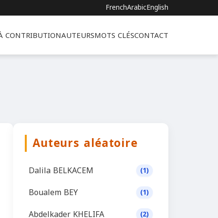
French
Arabic
English
 À CONTRIBUTION
AUTEURS
MOTS CLÉS
CONTACT
Auteurs aléatoire
Dalila BELKACEM
(1)
Boualem BEY
(1)
Abdelkader KHELIFA
(2)