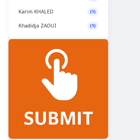
Karim KHALED
(1)
Khadidja ZAOUI
(1)