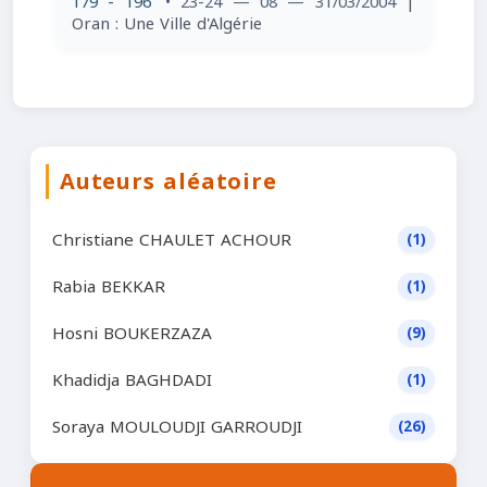
179 - 196
• 23-24 — 08 — 31/03/2004
|
Oran : Une Ville d'Algérie
Auteurs aléatoire
Christiane CHAULET ACHOUR
(1)
Rabia BEKKAR
(1)
Hosni BOUKERZAZA
(9)
Khadidja BAGHDADI
(1)
Soraya MOULOUDJI GARROUDJI
(26)