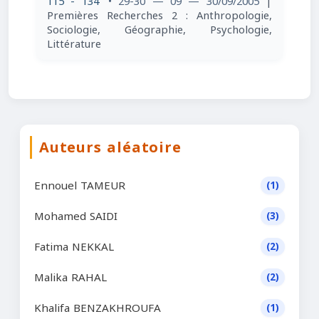
115 - 134
• 29-30 — 09 — 30/09/2005
|
Premières Recherches 2 : Anthropologie,
Sociologie, Géographie, Psychologie,
Littérature
Auteurs aléatoire
Ennouel TAMEUR
(1)
Mohamed SAIDI
(3)
Fatima NEKKAL
(2)
Malika RAHAL
(2)
Khalifa BENZAKHROUFA
(1)