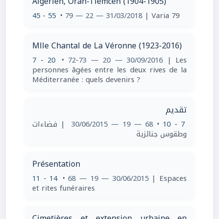
Algérien, Oran-Tlemcen (1904-1905)
45 - 55
• 79 — 22 — 31/03/2018
| Varia 79
Mlle Chantal de La Véronne (1923-2016)
7 - 20
• 72-73 — 20 — 30/09/2016
| Les
personnes âgées entre les deux rives de la
Méditerranée : quels devenirs ?
تقديم
| فضاءات
• 68 — 19 — 30/06/2015
7 - 10
وطقوس جنائزية
Présentation
11 - 14
• 68 — 19 — 30/06/2015
| Espaces
et rites funéraires
Cimetières et extension urbaine en