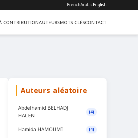
French
Arabic
English
 À CONTRIBUTION
AUTEURS
MOTS CLÉS
CONTACT
Auteurs aléatoire
Abdelhamid BELHADJ
(4)
HACEN
Hamida HAMOUMI
(4)