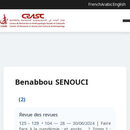
French
Arabic
English
Benabbou SENOUCI
(2)
Revue des revues
125 - 129
• 104 — 28 — 30/06/2024
| Faire
face à la pandémie : et après ... ? Tome 1 :